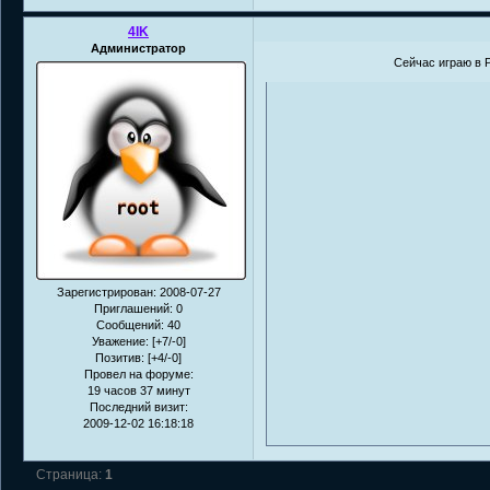
4IK
Администратор
Сейчас играю в P
Зарегистрирован
: 2008-07-27
Приглашений:
0
Сообщений:
40
Уважение:
[+7/-0]
Позитив:
[+4/-0]
Провел на форуме:
19 часов 37 минут
Последний визит:
2009-12-02 16:18:18
Страница:
1