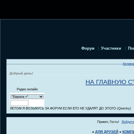
Форум
Участники
По
Активн
Добрый день!
НА ГЛАВНУЮ С
Радио онлайн
ЛЕТОМ Я ВОЗЬМУСЬ ЗА ФОРУМ ЕСЛИ ЕГО НЕ УДАЛЯТ ДО ЭТОГО (Qeecky)
Привет, Гость!
Войдит
»
ДЛЯ ДРУЗЕЙ
»
КОМП